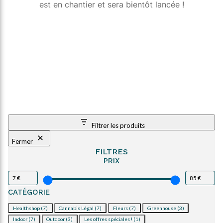
est en chantier et sera bientôt lancée !
Filtrer les produits
Fermer
FILTRES
PRIX
CATÉGORIE
Catégorie
Healthshop
(7)
Cannabis Légal
(7)
Fleurs
(7)
Greenhouse
(3)
Indoor
(7)
Outdoor
(3)
Les offres spéciales !
(1)