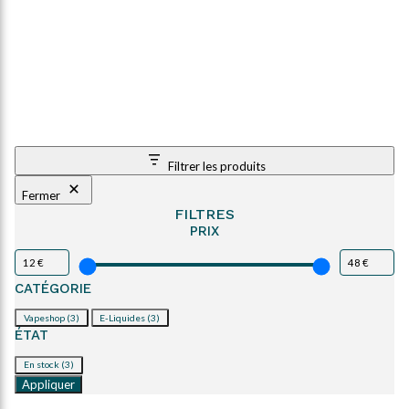
Filtrer les produits
Fermer
FILTRES
PRIX
CATÉGORIE
Catégorie
Vapeshop
(3)
E-Liquides
(3)
ÉTAT
État
En stock
(3)
Appliquer