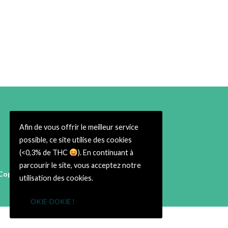
Afin de vous offrir le meilleur service
possible, ce site utilise des cookies
(<0,3% de THC
). En continuant à
parcourir le site, vous acceptez notre
Copyright © 2026 Cbweed Shop Toulouse
utilisation des cookies.
38 rue du Taur 31000 Toulouse
➡ Infos Légales ⬅
OKIE-DOKIE !