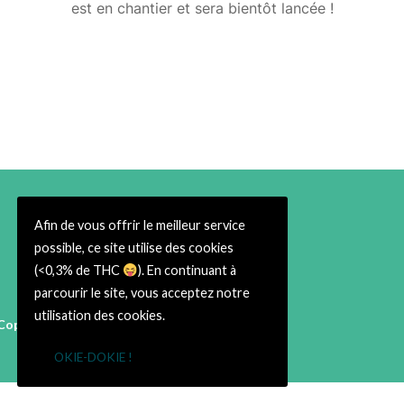
est en chantier et sera bientôt lancée !
Afin de vous offrir le meilleur service
possible, ce site utilise des cookies
(<0,3% de THC
). En continuant à
parcourir le site, vous acceptez notre
utilisation des cookies.
Copyright © 2026 Cbweed Shop Toulouse
38 rue du Taur 31000 Toulouse
OKIE-DOKIE !
➡ Infos Légales ⬅