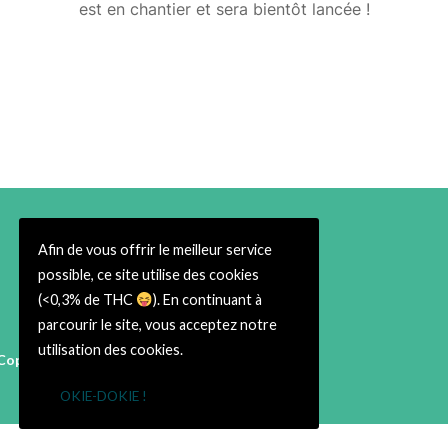
est en chantier et sera bientôt lancée !
Afin de vous offrir le meilleur service
possible, ce site utilise des cookies
(<0,3% de THC
). En continuant à
parcourir le site, vous acceptez notre
utilisation des cookies.
Copyright © 2026 Cbweed Shop Toulouse
38 rue du Taur 31000 Toulouse
OKIE-DOKIE !
➡ Infos Légales ⬅