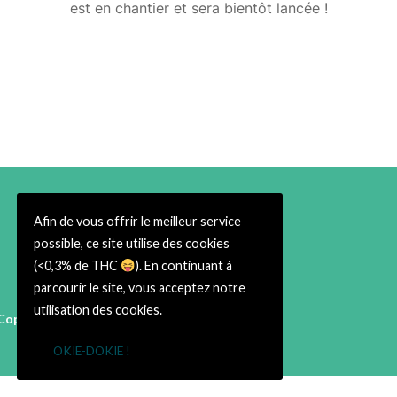
est en chantier et sera bientôt lancée !
Afin de vous offrir le meilleur service
possible, ce site utilise des cookies
(<0,3% de THC
). En continuant à
parcourir le site, vous acceptez notre
utilisation des cookies.
Copyright © 2026 Cbweed Shop Toulouse
38 rue du Taur 31000 Toulouse
OKIE-DOKIE !
➡ Infos Légales ⬅