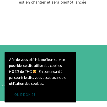
est en chantier et sera bientôt lancée !
Afin de vous offrir le meilleur service
possible, ce site utilise des cookies
(<0,3% de THC
). En continuant à
parcourir le site, vous acceptez notre
utilisation des cookies.
Copyright © 2026 Cbweed Shop Toulouse
38 rue du Taur 31000 Toulouse
OKIE-DOKIE !
➡ Infos Légales ⬅