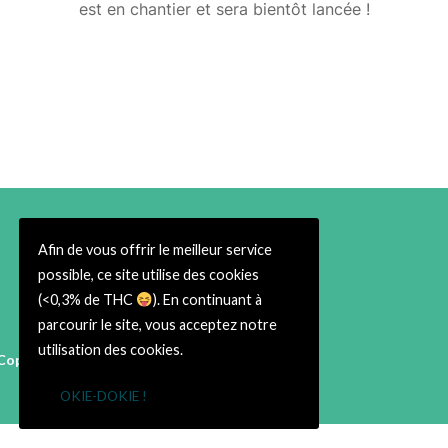
est en chantier et sera bientôt lancée !
Afin de vous offrir le meilleur service
possible, ce site utilise des cookies
(<0,3% de THC
). En continuant à
parcourir le site, vous acceptez notre
utilisation des cookies.
Copyright © 2026 Cbweed Shop Toulouse
38 rue du Taur 31000 Toulouse
OKIE-DOKIE !
➡ Infos Légales ⬅