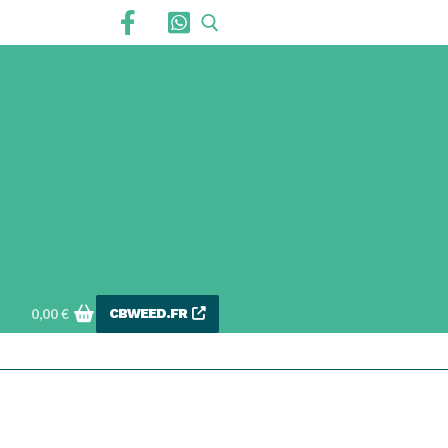
CBWEED.FR
0,00
€