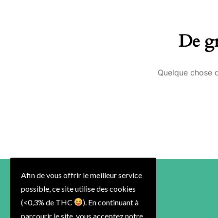
De gr
Quelque chose d’
Afin de vous offrir le meilleur service
possible, ce site utilise des cookies
(<0,3% de THC
). En continuant à
parcourir le site, vous acceptez notre