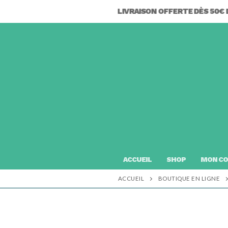
Aller
LIVRAISON OFFERTE DÈS 50€
au
contenu
ACCUEIL
SHOP
MON C
ACCUEIL
BOUTIQUE EN LIGNE