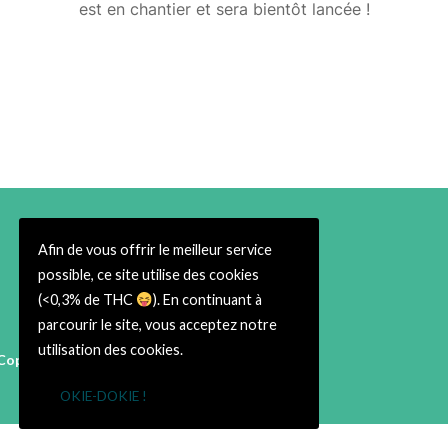
est en chantier et sera bientôt lancée !
Afin de vous offrir le meilleur service
possible, ce site utilise des cookies
(<0,3% de THC
). En continuant à
parcourir le site, vous acceptez notre
utilisation des cookies.
Copyright © 2026 Cbweed Shop Toulouse
38 rue du Taur 31000 Toulouse
OKIE-DOKIE !
➡ Infos Légales ⬅