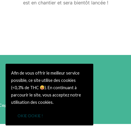
est en chantier et sera bientôt lancée !
Afin de vous offrir le meilleur service
possible, ce site utilise des cookies
(<0,3% de THC
). En continuant à
parcourir le site, vous acceptez notre
utilisation des cookies.
Copyright © 2026 Cbweed Shop Toulouse
38 rue du Taur 31000 Toulouse
OKIE-DOKIE !
➡ Infos Légales ⬅