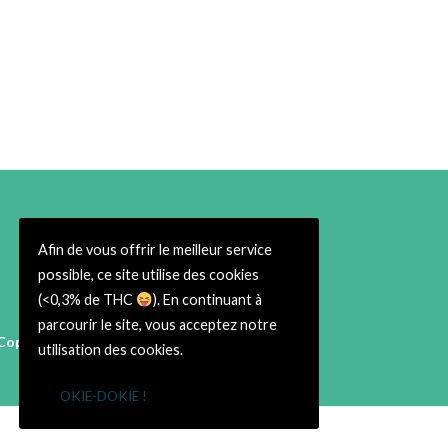
Afin de vous offrir le meilleur service
possible, ce site utilise des cookies
(<0,3% de THC
). En continuant à
parcourir le site, vous acceptez notre
Copyright © 2026 Cbweed Shop Toulouse
utilisation des cookies.
38 rue du Taur 31000 Toulouse
➡ Infos Légales ⬅
OKIE-DOKIE !