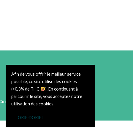
Afin de vous offrir le meilleur service
possible, ce site utilise des cookies
(<0,3% de THC
). En continuant à
parcourir le site, vous acceptez notre
Copyright © 2026 Cbweed Shop Toulouse
utilisation des cookies.
38 rue du Taur 31000 Toulouse
➡ Infos Légales ⬅
OKIE-DOKIE !